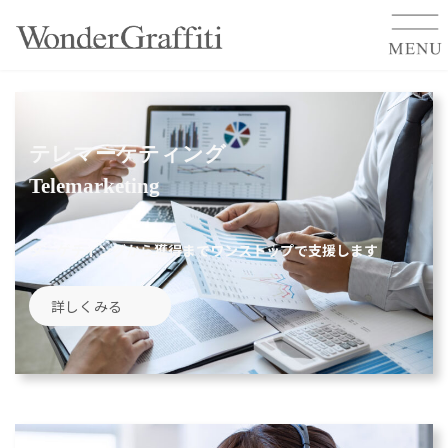
コ
ナ
ン
ビ
テ
ゲ
ン
ー
テレマーケティング
ツ
シ
へ
ョ
Telemarketing
ス
ン
キ
に
ッ
移
ターゲティングから獲得までワンストップで支援します
プ
動
詳しくみる