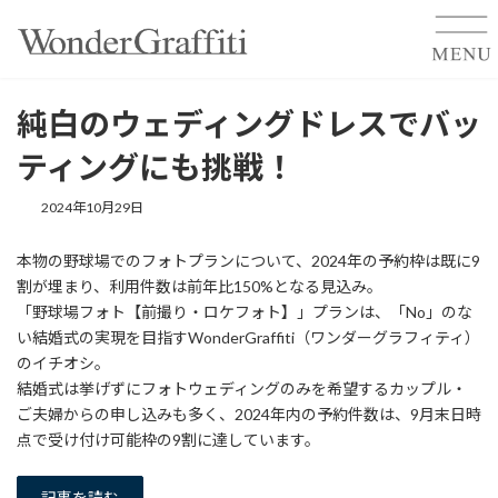
コ
ナ
ン
ビ
純白のウェディングドレスでバッ
テ
ゲ
ン
ー
ティングにも挑戦！
ツ
シ
へ
ョ
2024年10月29日
ス
ン
キ
に
ッ
移
本物の野球場でのフォトプランについて、2024年の予約枠は既に9
プ
動
割が埋まり、利用件数は前年比150%となる見込み。
「野球場フォト【前撮り・ロケフォト】」プランは、「No」のな
い結婚式の実現を目指すWonderGraffiti（ワンダーグラフィティ）
のイチオシ。
結婚式は挙げずにフォトウェディングのみを希望するカップル・
ご夫婦からの申し込みも多く、2024年内の予約件数は、9月末日時
点で受け付け可能枠の9割に達しています。
記事を読む